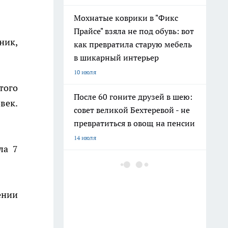
Мохнатые коврики в "Фикс
Прайсе" взяла не под обувь: вот
ник,
как превратила старую мебель
в шикарный интерьер
10 июля
того
После 60 гоните друзей в шею:
век.
совет великой Бехтеревой - не
превратиться в овощ на пенсии
14 июля
ла 7
Гигант с нежной душой: как
создать белоснежную стену
цветов, от которой
ении
невозможно отвести взгляд
13 июля