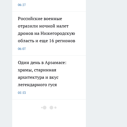
06:27
Российские военные
отразили ночной налет
дронов на Нижегородскую
область и еще 16 регионов
06:07
Один день в Арзамасе:
храмы, старинная
архитектура и вкус
легендарного гуся
05:53
Хирурги нижегородской
больницы удалили женщине
зоб, не оставив ни одного