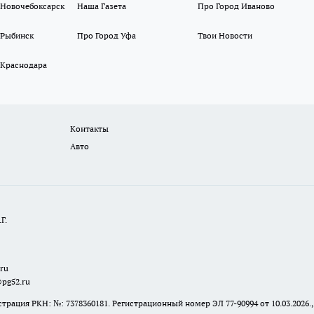
 Новочебоксарск
Наша Газета
Про Город Иваново
 Рыбинск
Про Город Уфа
Твои Новости
 Краснодара
Контакты
Авто
Г.
.ru
@pg52.ru
я РКН: №: 7378360181. Регистрационный номер ЭЛ 77-90994 от 10.03.2026., 