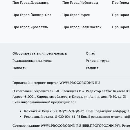
Про Город Дзержинск
Про Город Чебоксары
Про Город
Про Город Йошкар-Ола
Про Город Курск
Про Город
Про Город Ярославль
Про Город Владивосток
Про Город
Обзорные статьи и пресс-релизы
О нас
Редакционная политика
Условия труда
Новости
Главная
Городской интернет-портал WWW.PROGORODNN.RU
О компании: Учредитель: ИП Звеняцкая Е.А. Редактор сайта: Бакаева Ю.
Адрес: 610001, Кировская область, г. Киров, ул. Азина, дом № 80, кв. 31
Знак информационной продукции: 16+
Контакты: Редакция: 8-927-669-90-87 Email редакции: red@pg52
Рекламный отдел: 8-920-004-61-95 Email рекламного отдела: st
Сетевое издание WWW.PROGORODNN.RU (ВВВ.ПРОГОРОДНН.РУ). Регистраци