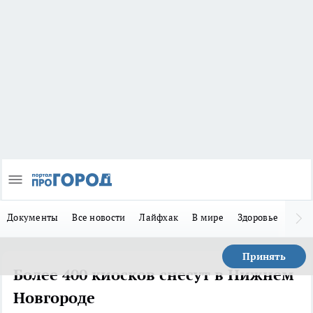
Документы
Все новости
Лайфхак
В мире
Здоровье
Зака
Принять
Более 400 киосков снесут в Нижнем
Новгороде