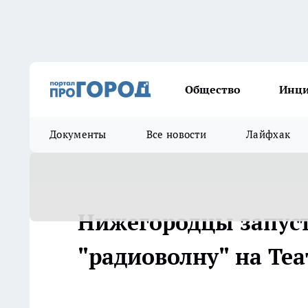
Общество
Инц
Документы
Все новости
Лайфхак
Нижегородцы запус
"радиоволну" на Те