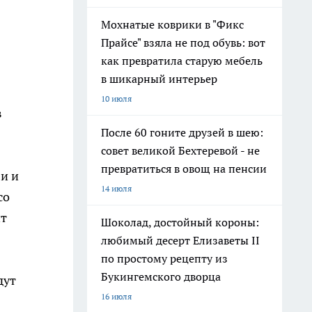
Мохнатые коврики в "Фикс
Прайсе" взяла не под обувь: вот
как превратила старую мебель
в шикарный интерьер
10 июля
в
После 60 гоните друзей в шею:
совет великой Бехтеревой - не
превратиться в овощ на пенсии
и и
14 июля
со
ит
Шоколад, достойный короны:
любимый десерт Елизаветы II
по простому рецепту из
Букингемского дворца
дут
16 июля