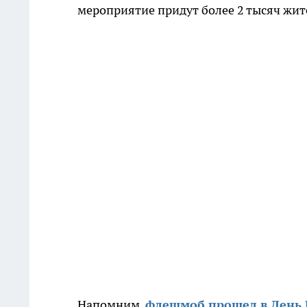
мероприятие придут более 2 тысяч жит
Напомним,
флешмоб прошел в День П