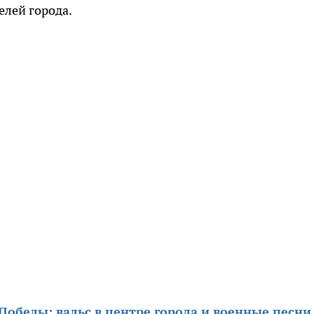
елей города.
обеды: вальс в центре города и военные песни