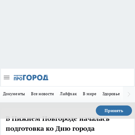
Документы
Все новости
Лайфхак
В мире
Здоровье
Зака
Принять
В Нижнем Новгороде началась
подготовка ко Дню города