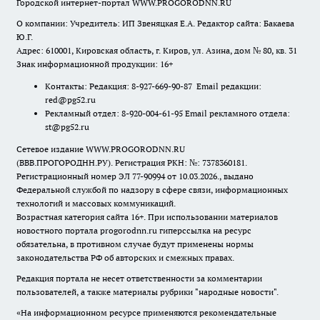
Городской интернет-портал WWW.PROGORODNN.RU
О компании: Учредитель: ИП Звеняцкая Е.А. Редактор сайта: Бакаева
Ю.Г.
Адрес: 610001, Кировская область, г. Киров, ул. Азина, дом № 80, кв. 31
Знак информационной продукции: 16+
Контакты: Редакция: 8-927-669-90-87 Email редакции:
red@pg52.ru
Рекламный отдел: 8-920-004-61-95 Email рекламного отдела:
st@pg52.ru
Сетевое издание WWW.PROGORODNN.RU
(ВВВ.ПРОГОРОДНН.РУ). Регистрация РКН: №: 7378360181.
Регистрационный номер ЭЛ 77-90994 от 10.03.2026., выдано
Федеральной службой по надзору в сфере связи, информационных
технологий и массовых коммуникаций.
Возрастная категория сайта 16+. При использовании материалов
новостного портала progorodnn.ru гиперссылка на ресурс
обязательна
,
в противном случае будут применены нормы
законодательства РФ об авторских и смежных правах.
Редакция портала не несет ответственности за комментарии
пользователей, а также материалы рубрики "народные новости".
«На информационном ресурсе применяются рекомендательные