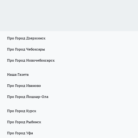
Про Город Дзержинск
Про Город Чебоксары
Про Город Новочебоксарск
Наша Газета
Про Город Иваново
Про Город Йошкар-Ола
Про Город Курск
Про Город Рыбинск
Про Город Уфа