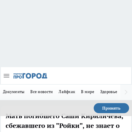
Документы
Все новости
Лайфхак
В мире
Здоровье
Зака
Принять
Мать погибшего Саши Кириличева,
сбежавшего из "Ройки", не знает о