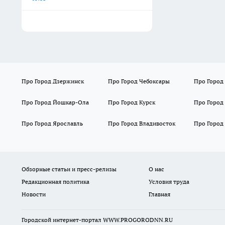
Про Город Дзержинск
Про Город Чебоксары
Про Город
Про Город Йошкар-Ола
Про Город Курск
Про Город
Про Город Ярославль
Про Город Владивосток
Про Город
Обзорные статьи и пресс-релизы
О нас
Редакционная политика
Условия труда
Новости
Главная
Городской интернет-портал WWW.PROGORODNN.RU