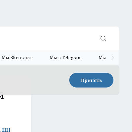
Мы ВКонтакте
Мы в Telegram
Мы в MAX
Принять
й
д НН