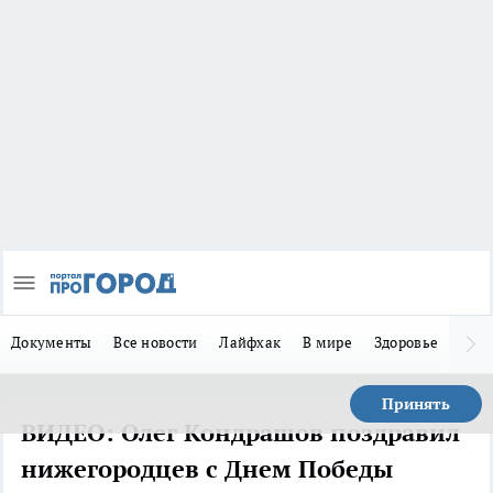
Документы
Все новости
Лайфхак
В мире
Здоровье
Зака
Принять
ВИДЕО: Олег Кондрашов поздравил
нижегородцев с Днем Победы