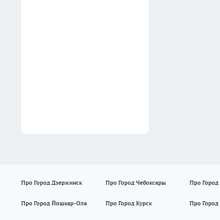
01:00
На спуске к метромосту в
Нижнем Новгороде
ограничат правую полосу до
конца сентября
00:52
Про Город Дзержинск
Про Город Чебоксары
Про Город
Про Город Йошкар-Ола
Про Город Курск
Про Город