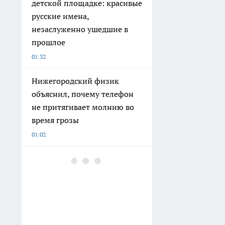
детской площадке: красивые
русские имена,
незаслуженно ушедшие в
прошлое
01:32
Нижегородский физик
объяснил, почему телефон
не притягивает молнию во
время грозы
01:02
Обычные тапочки ушли в
утиль: россияне массово
выбирают новый вариант -
ноги меньше устают даже
после целого дня