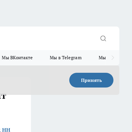
Мы ВКонтакте
Мы в Telegram
Мы в MAX
Принять
ят
д НН