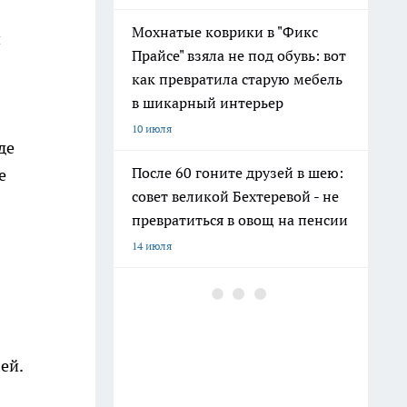
Мохнатые коврики в "Фикс
й
Прайсе" взяла не под обувь: вот
как превратила старую мебель
в шикарный интерьер
10 июля
де
После 60 гоните друзей в шею:
е
совет великой Бехтеревой - не
превратиться в овощ на пенсии
14 июля
Гигант с нежной душой: как
создать белоснежную стену
цветов, от которой
невозможно отвести взгляд
ей.
13 июля