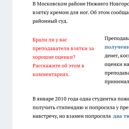
В Московском районе Нижнего Новгоро
взятку кремом для ног. Об этом сообщ
районный суд.
Преподава
Брали ли у вас
получени
преподаватели взятки за
денег, ко
хорошие оценки?
оценки на
Расскажите об этом в
преподав
комментариях.
принимал
В январе 2010 года одна студентка по
получить стипендию и попросила у пре
навстречу, но взамен попросила
два т