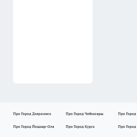
пластиковых бутылок: куда
применить их на даче с
настоящей пользой для
урожая
06:27
Про Город Дзержинск
Про Город Чебоксары
Про Город
Про Город Йошкар-Ола
Про Город Курск
Про Город