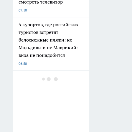
смотреть телевизор
07:10
5 курортов, где российских
туристов встретят
белоснежные пляжи: не
Мальдивы и не Маврикий:
виза не понадобится
06:50
Нижегородский миллиардер
из списка Forbes может
лишиться всего имущества и
отправиться в колонию на
18 лет
06:32
Хватит делать клумбы из