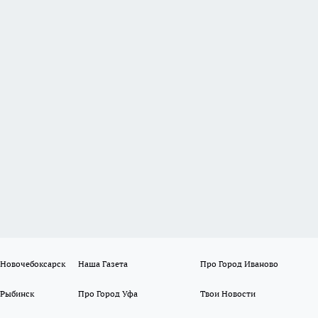
 Новочебоксарск
Наша Газета
Про Город Иваново
 Рыбинск
Про Город Уфа
Твои Новости