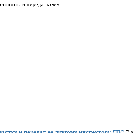
женщины и передать ему.
взятку и передал ее другому инспектору ДПС
. В 