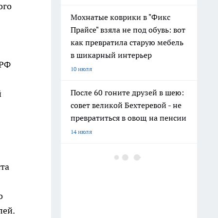
ого
Мохнатые коврики в "Фикс
Прайсе" взяла не под обувь: вот
как превратила старую мебель
в шикарный интерьер
 РФ
10 июля
После 60 гоните друзей в шею:
й
совет великой Бехтеревой - не
превратиться в овощ на пенсии
14 июля
Гигант с нежной душой: как
ста
создать белоснежную стену
цветов, от которой
невозможно отвести взгляд
о
13 июля
лей.