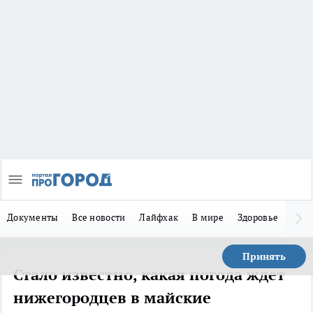
Документы
Все новости
Лайфхак
В мире
Здоровье
Зака
Принять
Стало известно, какая погода ждет
нижегородцев в майские