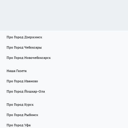
Про Город Дзержинск
Про Город Чебоксары
Про Город Новочебоксарск
Наша Газета
Про Город Иваново
Про Город Йошкар-Ола
Про Город Курск
Про Город Рыбинск
Про Город Уфа