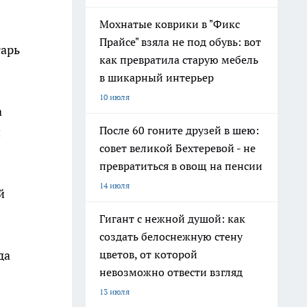
Мохнатые коврики в "Фикс
Прайсе" взяла не под обувь: вот
тарь
как превратила старую мебель
в шикарный интерьер
10 июля
а
После 60 гоните друзей в шею:
и
совет великой Бехтеревой - не
превратиться в овощ на пенсии
14 июля
й
Гигант с нежной душой: как
создать белоснежную стену
да
цветов, от которой
невозможно отвести взгляд
13 июля