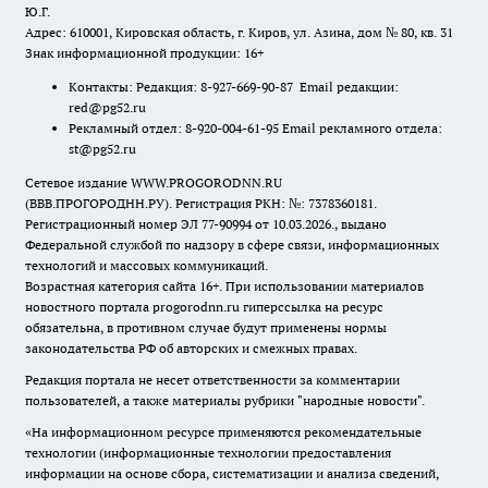
Ю.Г.
Адрес: 610001, Кировская область, г. Киров, ул. Азина, дом № 80, кв. 31
Знак информационной продукции: 16+
Контакты: Редакция: 8-927-669-90-87 Email редакции:
red@pg52.ru
Рекламный отдел: 8-920-004-61-95 Email рекламного отдела:
st@pg52.ru
Сетевое издание WWW.PROGORODNN.RU
(ВВВ.ПРОГОРОДНН.РУ). Регистрация РКН: №: 7378360181.
Регистрационный номер ЭЛ 77-90994 от 10.03.2026., выдано
Федеральной службой по надзору в сфере связи, информационных
технологий и массовых коммуникаций.
Возрастная категория сайта 16+. При использовании материалов
новостного портала progorodnn.ru гиперссылка на ресурс
обязательна
,
в противном случае будут применены нормы
законодательства РФ об авторских и смежных правах.
Редакция портала не несет ответственности за комментарии
пользователей, а также материалы рубрики "народные новости".
«На информационном ресурсе применяются рекомендательные
технологии (информационные технологии предоставления
информации на основе сбора, систематизации и анализа сведений,