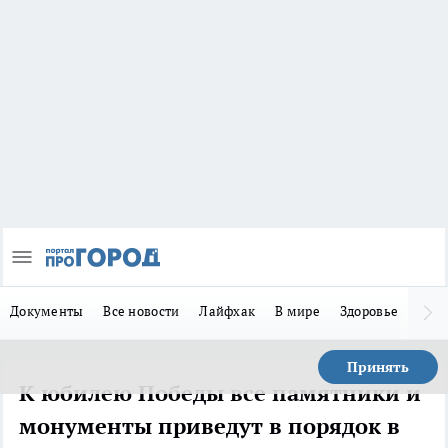
Документы
Все новости
Лайфхак
В мире
Здоровье
Зака
Принять
К юбилею Победы все памятники и
монументы приведут в порядок в