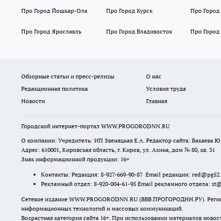
Про Город Йошкар-Ола
Про Город Курск
Про Город
Про Город Ярославль
Про Город Владивосток
Про Город
Обзорные статьи и пресс-релизы
О нас
Редакционная политика
Условия труда
Новости
Главная
Городской интернет-портал WWW.PROGORODNN.RU
О компании: Учредитель: ИП Звеняцкая Е.А. Редактор сайта: Бакаева Ю.
Адрес: 610001, Кировская область, г. Киров, ул. Азина, дом № 80, кв. 31
Знак информационной продукции: 16+
Контакты: Редакция: 8-927-669-90-87 Email редакции: red@pg52
Рекламный отдел: 8-920-004-61-95 Email рекламного отдела: st
Сетевое издание WWW.PROGORODNN.RU (ВВВ.ПРОГОРОДНН.РУ). Регистраци
информационных технологий и массовых коммуникаций.
Возрастная категория сайта 16+. При использовании материалов новос