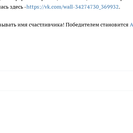
ась здесь -
https://vk.com/wall-34274730_369932
.
зывать имя счастливчика! Победителем становится
А