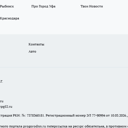
 Рыбинск
Про Город Уфа
Твои Новости
 Краснодара
Контакты
Авто
Г.
.ru
@pg52.ru
я РКН: №: 7378360181. Регистрационный номер ЭЛ 77-90994 от 10.03.2026., 
тного портала progorodnn.ru гиперссылка на ресурс обязательна
,
в противном 