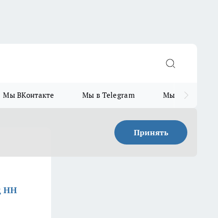
Мы ВКонтакте
Мы в Telegram
Мы в MAX
Принять
д НН