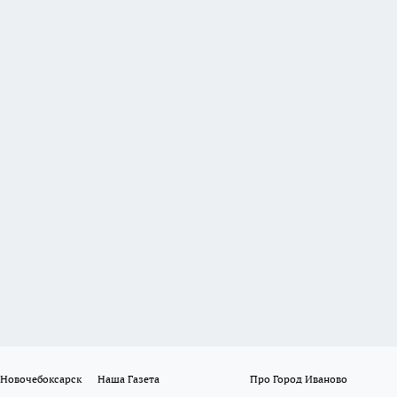
 Новочебоксарск
Наша Газета
Про Город Иваново