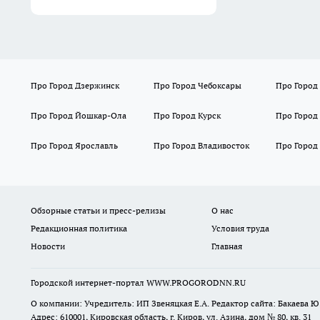
Про Город Дзержинск
Про Город Чебоксары
Про Город
Про Город Йошкар-Ола
Про Город Курск
Про Город
Про Город Ярославль
Про Город Владивосток
Про Город
Обзорные статьи и пресс-релизы
О нас
Редакционная политика
Условия труда
Новости
Главная
Городской интернет-портал WWW.PROGORODNN.RU
О компании: Учредитель: ИП Звеняцкая Е.А. Редактор сайта: Бакаева Ю.
Адрес: 610001, Кировская область, г. Киров, ул. Азина, дом № 80, кв. 31