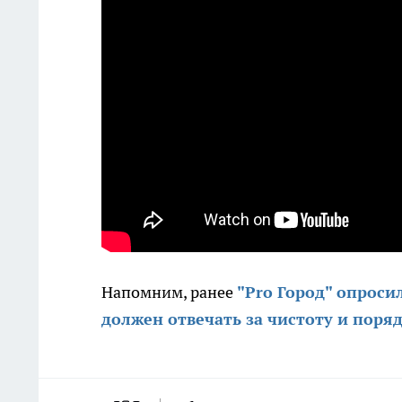
Напомним, ранее
"Pro Город" опроси
должен отвечать за чистоту и поряд