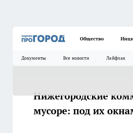
Общество
Инц
Документы
Все новости
Лайфхак
Нижегородские ком
мусоре: под их окн