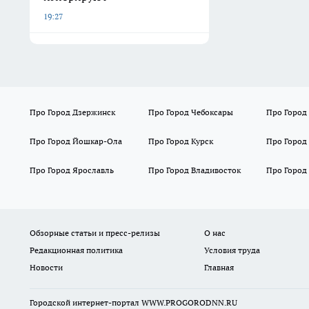
19:27
Про Город Дзержинск
Про Город Чебоксары
Про Город
Про Город Йошкар-Ола
Про Город Курск
Про Город
Про Город Ярославль
Про Город Владивосток
Про Город
Обзорные статьи и пресс-релизы
О нас
Редакционная политика
Условия труда
Новости
Главная
Городской интернет-портал WWW.PROGORODNN.RU