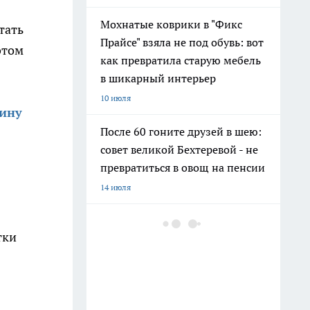
Мохнатые коврики в "Фикс
тать
Прайсе" взяла не под обувь: вот
этом
как превратила старую мебель
в шикарный интерьер
10 июля
гину
После 60 гоните друзей в шею:
совет великой Бехтеревой - не
превратиться в овощ на пенсии
14 июля
Гигант с нежной душой: как
тки
создать белоснежную стену
цветов, от которой
невозможно отвести взгляд
13 июля