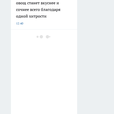
овощ станет вкуснее и
сочнее всего благодаря
одной хитрости
12:40
Хватит терпеть неудобства
на даче: теперь туалет
можно сделать по-
человечески без запаха и
выгребных ям
12:15
Семья из Нижегородской
области выиграла миллион в
лотерею благодаря рыжему
коту
12:10