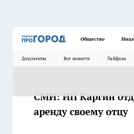
Общество
Инц
Документы
Все новости
Лайфхак
СМИ: ИП Каргин отд
аренду своему отцу