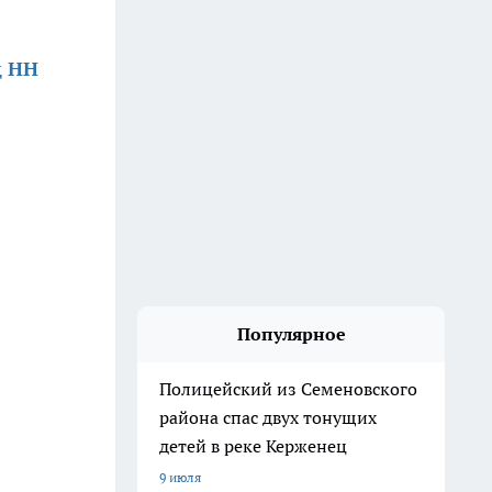
д НН
Популярное
Полицейский из Семеновского
района спас двух тонущих
детей в реке Керженец
9 июля