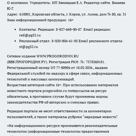
О компании: Учредитель: ИП Звеняцкая Е.А. Редактор сайта: Бакаева
Ю.Г.
Адрес: 610001, Кировская область, г. Киров, ул. Азина, дом № 80, кв. 31
Знак информационной продукции: 16+
Контакты: Редакция: 8-927-669-90-87 Email редакции:
red@pg52.ru
Рекламный отдел: 8-920-004-61-95 Email рекламного отдела:
st@pg52.ru
Сетевое издание WWW.PROGORODNN.RU
(ВВВ.ПРОГОРОДНН.РУ). Регистрация РКН: №: 7378360181.
Регистрационный номер ЭЛ 77-90994 от 10.03.2026., выдано
Федеральной службой по надзору в сфере связи, информационных
технологий и массовых коммуникаций.
Возрастная категория сайта 16+. При использовании материалов
новостного портала progorodnn.ru гиперссылка на ресурс
обязательна
,
в противном случае будут применены нормы
законодательства РФ об авторских и смежных правах.
Редакция портала не несет ответственности за комментарии
пользователей, а также материалы рубрики "народные новости".
«На информационном ресурсе применяются рекомендательные
технологии (информационные технологии предоставления