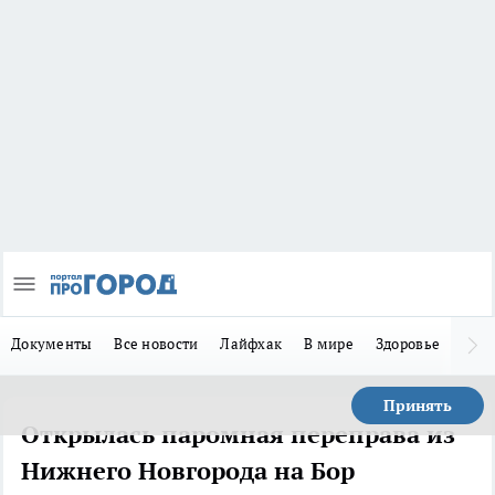
Документы
Все новости
Лайфхак
В мире
Здоровье
Зака
Принять
Открылась паромная переправа из
Нижнего Новгорода на Бор