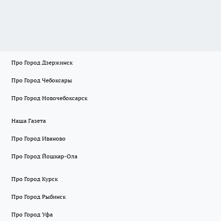
Про Город Дзержинск
Про Город Чебоксары
Про Город Новочебоксарск
Наша Газета
Про Город Иваново
Про Город Йошкар-Ола
Про Город Курск
Про Город Рыбинск
Про Город Уфа