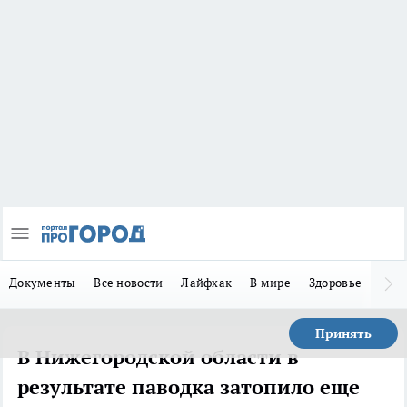
Документы
Все новости
Лайфхак
В мире
Здоровье
Зака
Принять
В Нижегородской области в
результате паводка затопило еще