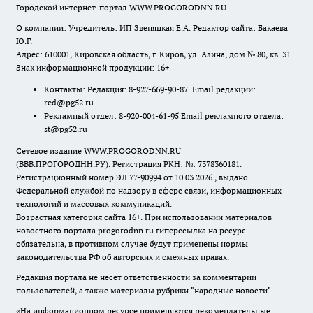
Городской интернет-портал WWW.PROGORODNN.RU
О компании: Учредитель: ИП Звеняцкая Е.А. Редактор сайта: Бакаева
Ю.Г.
Адрес: 610001, Кировская область, г. Киров, ул. Азина, дом № 80, кв. 31
Знак информационной продукции: 16+
Контакты: Редакция: 8-927-669-90-87 Email редакции:
red@pg52.ru
Рекламный отдел: 8-920-004-61-95 Email рекламного отдела:
st@pg52.ru
Сетевое издание WWW.PROGORODNN.RU
(ВВВ.ПРОГОРОДНН.РУ). Регистрация РКН: №: 7378360181.
Регистрационный номер ЭЛ 77-90994 от 10.03.2026., выдано
Федеральной службой по надзору в сфере связи, информационных
технологий и массовых коммуникаций.
Возрастная категория сайта 16+. При использовании материалов
новостного портала progorodnn.ru гиперссылка на ресурс
обязательна
,
в противном случае будут применены нормы
законодательства РФ об авторских и смежных правах.
Редакция портала не несет ответственности за комментарии
пользователей, а также материалы рубрики "народные новости".
«На информационном ресурсе применяются рекомендательные