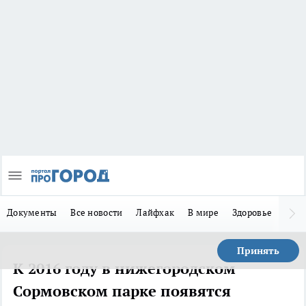
Документы
Все новости
Лайфхак
В мире
Здоровье
Зака
Принять
К 2016 году в нижегородском
Сормовском парке появятся