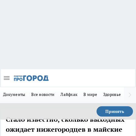
Документы
Все новости
Лайфхак
В мире
Здоровье
Зака
Принять
Стало известно, сколько выходных
ожидает нижегородцев в майские