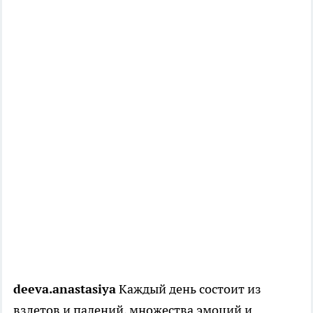
deeva.anastasiya
Каждый день состоит из
взлетов и падений, множества эмоций и