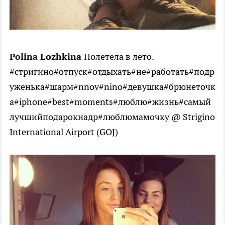
Polina Lozhkina
Полетела в лето.
#стригино#отпуск#отдыхать#не#работать#подр
уженька#шарм#nnov#nino#девушка#брюнеточк
а#iphone#best#moments#люблю#жизнь#самый
лучшийподарокнадр#люблюмамочку @ Strigino
International Airport (GOJ)