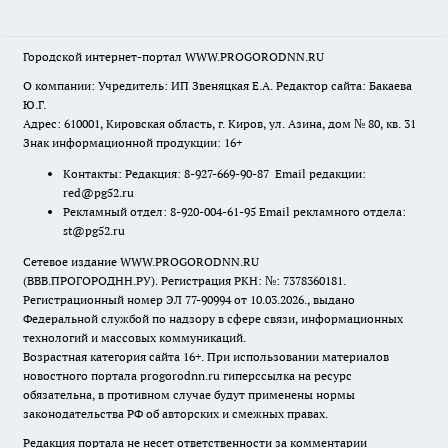
Городской интернет-портал WWW.PROGORODNN.RU
О компании: Учредитель: ИП Звеняцкая Е.А. Редактор сайта: Бакаева
Ю.Г.
Адрес: 610001, Кировская область, г. Киров, ул. Азина, дом № 80, кв. 31
Знак информационной продукции: 16+
Контакты: Редакция: 8-927-669-90-87 Email редакции:
red@pg52.ru
Рекламный отдел: 8-920-004-61-95 Email рекламного отдела:
st@pg52.ru
Сетевое издание WWW.PROGORODNN.RU
(ВВВ.ПРОГОРОДНН.РУ). Регистрация РКН: №: 7378360181.
Регистрационный номер ЭЛ 77-90994 от 10.03.2026., выдано
Федеральной службой по надзору в сфере связи, информационных
технологий и массовых коммуникаций.
Возрастная категория сайта 16+. При использовании материалов
новостного портала progorodnn.ru гиперссылка на ресурс
обязательна
,
в противном случае будут применены нормы
законодательства РФ об авторских и смежных правах.
Редакция портала не несет ответственности за комментарии