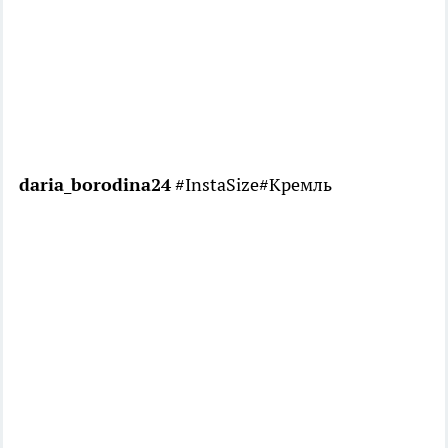
daria_borodina24
#InstaSize#Кремль