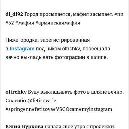
di_di92
Город просыпается, мафия засыпает. #nn
#52 #мафия #армянскаямафия
Нижегородка, зарегистрированная
в
Instagram
под ником oltrchkv, пообещала
вечно выкладывать фотографии в шляпе.
oltrchkv
Буду выкладывать фото в шляпе вечно.
Cпасибо @fetisova.le
#spring#nn#fetisova#VSCOcam#myinstagram
Юлия Буркова
начала свое утро с пробежки.