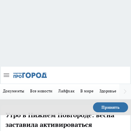
Документы
Все новости
Лайфхак
В мире
Здоровье
Зака
Принять
Утро в Нижнем Новгороде: весна
заставила активироваться