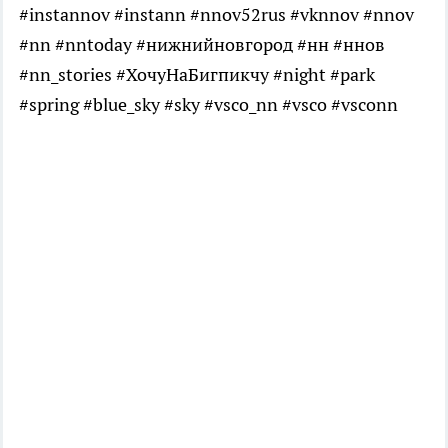
#instannov #instann #nnov52rus #vknnov #nnov
#nn #nntoday #нижнийновгород #нн #ннов
#nn_stories #ХочуНаБигпикчу #night #park
#spring #blue_sky #sky #vsco_nn #vsco #vsconn