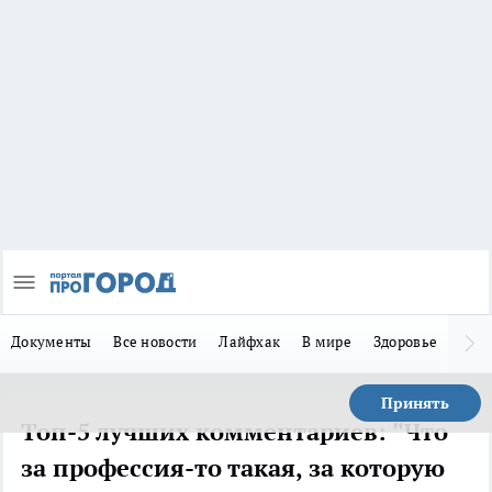
Документы
Все новости
Лайфхак
В мире
Здоровье
Зака
Принять
Топ-5 лучших комментариев: "Что
за профессия-то такая, за которую