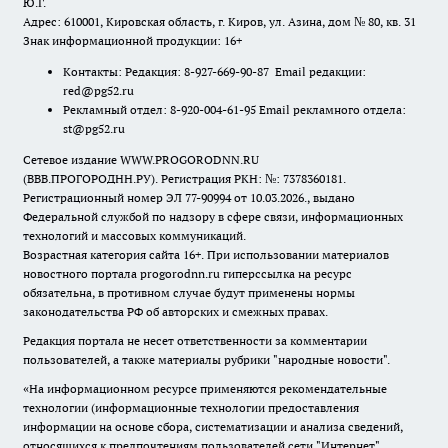
Ю.Г.
Адрес: 610001, Кировская область, г. Киров, ул. Азина, дом № 80, кв. 31
Знак информационной продукции: 16+
Контакты: Редакция: 8-927-669-90-87 Email редакции:
red@pg52.ru
Рекламный отдел: 8-920-004-61-95 Email рекламного отдела:
st@pg52.ru
Сетевое издание WWW.PROGORODNN.RU
(ВВВ.ПРОГОРОДНН.РУ). Регистрация РКН: №: 7378360181.
Регистрационный номер ЭЛ 77-90994 от 10.03.2026., выдано
Федеральной службой по надзору в сфере связи, информационных
технологий и массовых коммуникаций.
Возрастная категория сайта 16+. При использовании материалов
новостного портала progorodnn.ru гиперссылка на ресурс
обязательна
,
в противном случае будут применены нормы
законодательства РФ об авторских и смежных правах.
Редакция портала не несет ответственности за комментарии
пользователей, а также материалы рубрики "народные новости".
«На информационном ресурсе применяются рекомендательные
технологии (информационные технологии предоставления
информации на основе сбора, систематизации и анализа сведений,
относящихся к предпочтениям пользователей сети "Интернет",