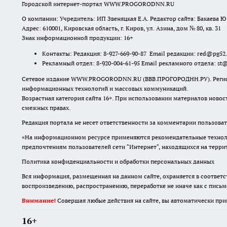
Городской интернет-портал WWW.PROGORODNN.RU
О компании: Учредитель: ИП Звеняцкая Е.А. Редактор сайта: Бакаева Ю.
Адрес: 610001, Кировская область, г. Киров, ул. Азина, дом № 80, кв. 31
Знак информационной продукции: 16+
Контакты: Редакция: 8-927-669-90-87 Email редакции: red@pg52
Рекламный отдел: 8-920-004-61-95 Email рекламного отдела: st
Сетевое издание WWW.PROGORODNN.RU (ВВВ.ПРОГОРОДНН.РУ). Регистраци
информационных технологий и массовых коммуникаций.
Возрастная категория сайта 16+. При использовании материалов новос
смежных правах.
Редакция портала не несет ответственности за комментарии пользоват
«На информационном ресурсе применяются рекомендательные техноло
предпочтениям пользователей сети "Интернет", находящихся на терр
Политика конфиденциальности и обработки персональных данных
Вся информация, размещенная на данном сайте, охраняется в соответс
воспроизведению, распространению, переработке не иначе как с пись
Внимание!
Совершая любые действия на сайте, вы автоматически при
16+