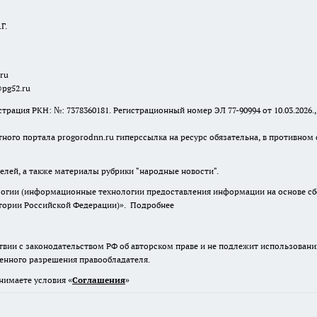
Г.
.ru
@pg52.ru
я РКН: №: 7378360181. Регистрационный номер ЭЛ 77-90994 от 10.03.2026., 
тного портала progorodnn.ru гиперссылка на ресурс обязательна
,
в противном 
елей, а также материалы рубрики "народные новости".
гии (информационные технологии предоставления информации на основе сбор
итории Российской Федерации)».
Подробнее
твии с законодательством РФ об авторском праве и не подлежит использовани
менного разрешения правообладателя.
нимаете условия «
Cоглашения
»