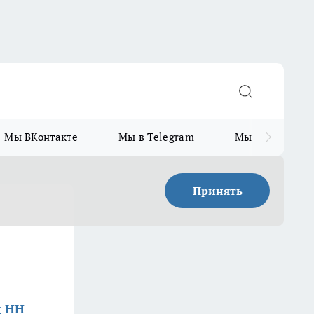
Мы ВКонтакте
Мы в Telegram
Мы в MAX
Принять
ь
д НН