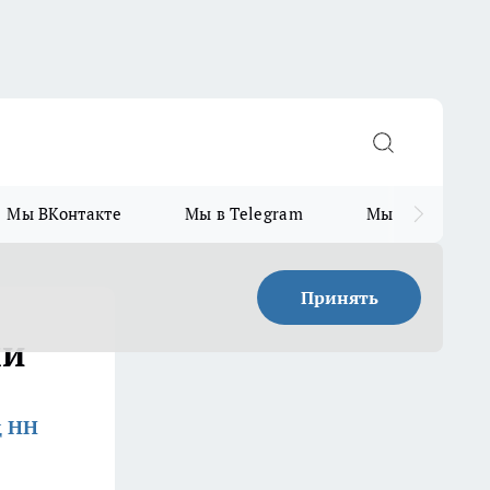
Мы ВКонтакте
Мы в Telegram
Мы в MAX
Принять
ми
д НН