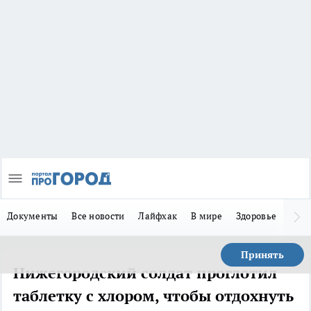
Документы
Все новости
Лайфхак
В мире
Здоровье
Зака
Принять
Нижегородский солдат проглотил
таблетку с хлором, чтобы отдохнуть