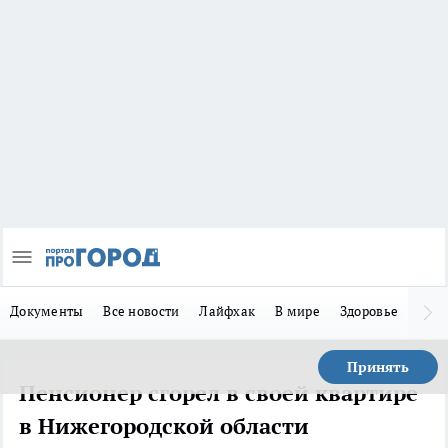
Документы
Все новости
Лайфхак
В мире
Здоровье
Зака
Принять
Пенсионер сгорел в своей квартире
в Нижегородской области