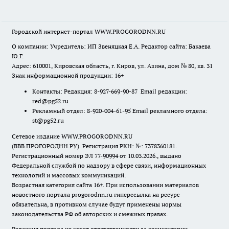
Городской интернет-портал WWW.PROGORODNN.RU
О компании: Учредитель: ИП Звеняцкая Е.А. Редактор сайта: Бакаева
Ю.Г.
Адрес: 610001, Кировская область, г. Киров, ул. Азина, дом № 80, кв. 31
Знак информационной продукции: 16+
Контакты: Редакция: 8-927-669-90-87 Email редакции:
red@pg52.ru
Рекламный отдел: 8-920-004-61-95 Email рекламного отдела:
st@pg52.ru
Сетевое издание WWW.PROGORODNN.RU
(ВВВ.ПРОГОРОДНН.РУ). Регистрация РКН: №: 7378360181.
Регистрационный номер ЭЛ 77-90994 от 10.03.2026., выдано
Федеральной службой по надзору в сфере связи, информационных
технологий и массовых коммуникаций.
Возрастная категория сайта 16+. При использовании материалов
новостного портала progorodnn.ru гиперссылка на ресурс
обязательна
,
в противном случае будут применены нормы
законодательства РФ об авторских и смежных правах.
Редакция портала не несет ответственности за комментарии