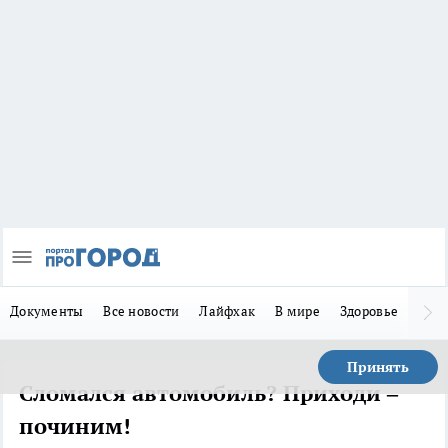
Документы
Все новости
Лайфхак
В мире
Здоровье
Зака
Принять
Сломался автомобиль? Приходи –
починим!