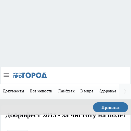
Документы
Все новости
Лайфхак
В мире
Здоровье
Зака
Принять
Доброфест 2015 - за чистоту на поле!