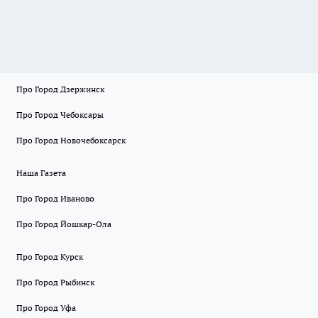
Про Город Дзержинск
Про Город Чебоксары
Про Город Новочебоксарск
Наша Газета
Про Город Иваново
Про Город Йошкар-Ола
Про Город Курск
Про Город Рыбинск
Про Город Уфа