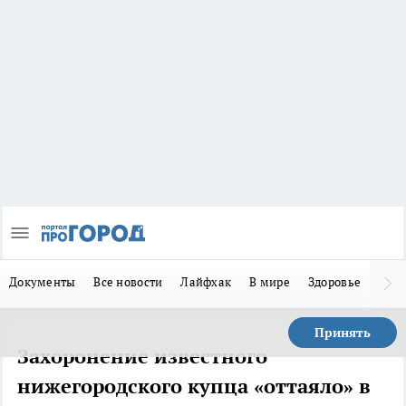
Документы
Все новости
Лайфхак
В мире
Здоровье
Зака
Принять
Захоронение известного
нижегородского купца «оттаяло» в