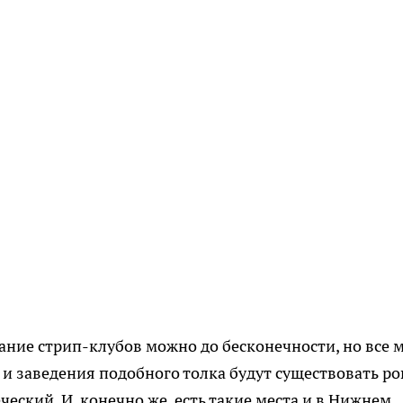
ние стрип-клубов можно до бесконечности, но все 
 и заведения подобного толка будут существовать р
ческий. И, конечно же, есть такие места и в Нижнем