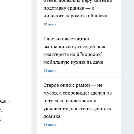
отель: добавляю пару капель в
подставку ёршика — и
никакого «аромата общаги»
20 июля
Пластиковые ящики
выпрашиваю у соседей: как
смастерить из 6 "коробок"
мобильную кухню на даче
24 июля
Старое окно с рамой — не
мусор, а сокровище: сделал из
да –
него «фальш‑витраж» и
украшение для стены дачного
.
домика
е
14 июля