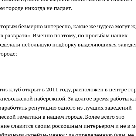
ем городе никогда не падает.
 которым безмерно интересно, какие же чудеса могут ж
в разврата». Именно поэтому, по просьбам наших
и сделали небольшую подборку выделяющихся завед
городе:
из клуб открыт в 2011 году, расположен в центре го
жневолжской набережной. За долгое время работы к
 заработать репутацию одного из лучших заведений
еской тематики в нашем городе. Более всего это
ение славится своим роскошным интерьером и не в м
образным «крейзи-меню»: за определенную (увы, не