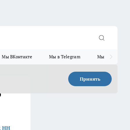
Мы ВКонтакте
Мы в Telegram
Мы в MAX
Принять
о
д НН