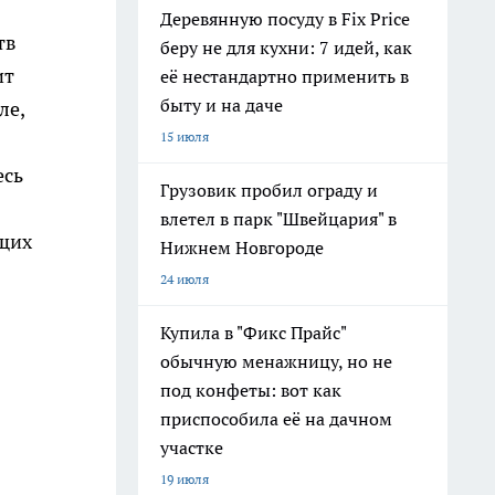
Деревянную посуду в Fix Price
тв
беру не для кухни: 7 идей, как
ит
её нестандартно применить в
быту и на даче
ле,
15 июля
есь
Грузовик пробил ограду и
влетел в парк "Швейцария" в
ющих
Нижнем Новгороде
24 июля
Купила в "Фикс Прайс"
обычную менажницу, но не
под конфеты: вот как
приспособила её на дачном
участке
19 июля