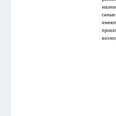
малень
самые 
имеют
прока
возмож