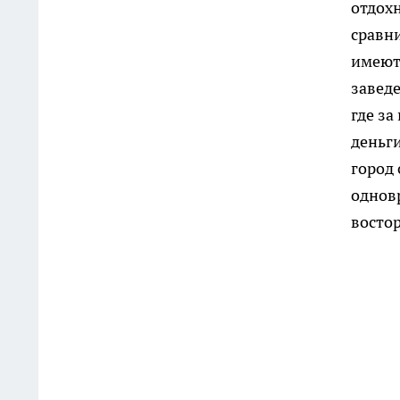
отдохн
сравн
имеют
заведе
где за
деньги
город
однов
востор