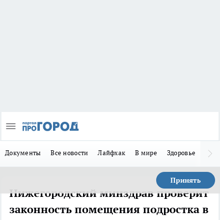
Документы
Все новости
Лайфхак
В мире
Здоровье
Зака
Принять
Нижегородский минздрав проверит
законность помещения подростка в