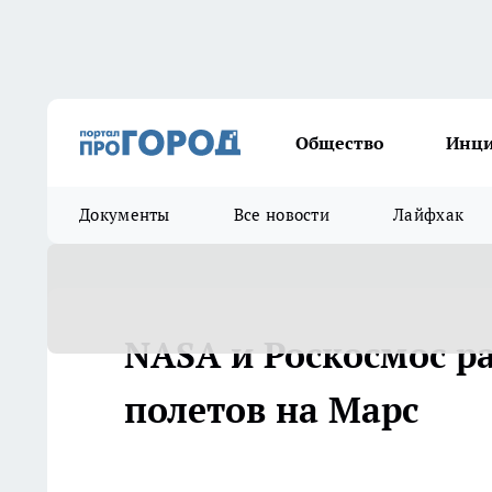
Общество
Инц
Документы
Все новости
Лайфхак
NASA и Роскосмос р
полетов на Марс