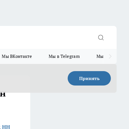
Мы ВКонтакте
Мы в Telegram
Мы в MAX
Принять
ан
д НН