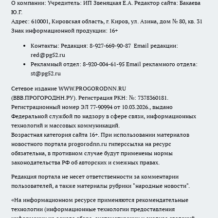
О компании: Учредитель: ИП Звеняцкая Е.А. Редактор сайта: Бакаева
Ю.Г.
Адрес: 610001, Кировская область, г. Киров, ул. Азина, дом № 80, кв. 31
Знак информационной продукции: 16+
Контакты: Редакция: 8-927-669-90-87 Email редакции:
red@pg52.ru
Рекламный отдел: 8-920-004-61-95 Email рекламного отдела:
st@pg52.ru
Сетевое издание WWW.PROGORODNN.RU
(ВВВ.ПРОГОРОДНН.РУ). Регистрация РКН: №: 7378360181.
Регистрационный номер ЭЛ 77-90994 от 10.03.2026., выдано
Федеральной службой по надзору в сфере связи, информационных
технологий и массовых коммуникаций.
Возрастная категория сайта 16+. При использовании материалов
новостного портала progorodnn.ru гиперссылка на ресурс
обязательна
,
в противном случае будут применены нормы
законодательства РФ об авторских и смежных правах.
Редакция портала не несет ответственности за комментарии
пользователей, а также материалы рубрики "народные новости".
«На информационном ресурсе применяются рекомендательные
технологии (информационные технологии предоставления