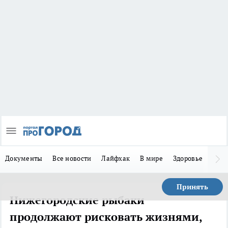
Документы
Все новости
Лайфхак
В мире
Здоровье
Зака
Принять
Нижегородские рыбаки
продолжают рисковать жизнями,