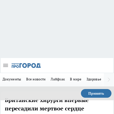
Документы
Все новости
Лайфхак
В мире
Здоровье
Зака
Принять
Британские хирурги впервые
пересадили мертвое сердце