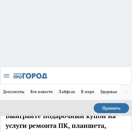
Документы
Все новости
Лайфхак
В мире
Здоровье
Зака
Принять
Выиграйте подарочный купон на
услуги ремонта ПК, планшета,