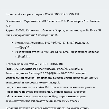
Городской интернет-портал WWW.PROGORODNN.RU
О компании: Учредитель: ИП Звеняцкая Е.А. Редактор сайта: Бакаева
Ю.Г.
Адрес: 610001, Кировская область, г. Киров, ул. Азина, дом № 80, кв. 31
Знак информационной продукции: 16+
Контакты: Редакция: 8-927-669-90-87 Email редакции:
red@pg52.ru
Рекламный отдел: 8-920-004-61-95 Email рекламного отдела:
st@pg52.ru
Сетевое издание WWW.PROGORODNN.RU
(ВВВ.ПРОГОРОДНН.РУ). Регистрация РКН: №: 7378360181.
Регистрационный номер ЭЛ 77-90994 от 10.03.2026., выдано
Федеральной службой по надзору в сфере связи, информационных
технологий и массовых коммуникаций.
Возрастная категория сайта 16+. При использовании материалов
новостного портала progorodnn.ru гиперссылка на ресурс
обязательна
,
в противном случае будут применены нормы
законодательства РФ об авторских и смежных правах.
Редакция портала не несет ответственности за комментарии