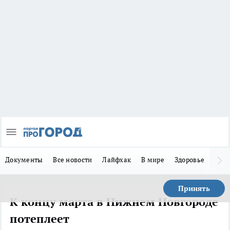
Документы
Все новости
Лайфхак
В мире
Здоровье
Зака
Принять
К концу марта в Нижнем Новгороде
потеплеет