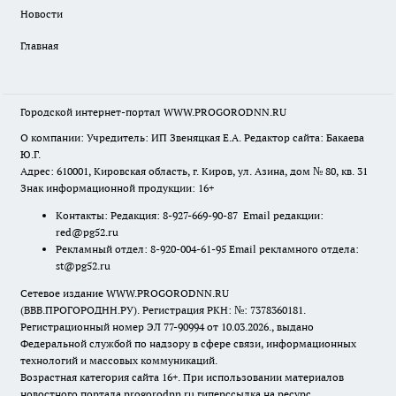
Новости
Главная
Городской интернет-портал WWW.PROGORODNN.RU
О компании: Учредитель: ИП Звеняцкая Е.А. Редактор сайта: Бакаева
Ю.Г.
Адрес: 610001, Кировская область, г. Киров, ул. Азина, дом № 80, кв. 31
Знак информационной продукции: 16+
Контакты: Редакция: 8-927-669-90-87 Email редакции:
red@pg52.ru
Рекламный отдел: 8-920-004-61-95 Email рекламного отдела:
st@pg52.ru
Сетевое издание WWW.PROGORODNN.RU
(ВВВ.ПРОГОРОДНН.РУ). Регистрация РКН: №: 7378360181.
Регистрационный номер ЭЛ 77-90994 от 10.03.2026., выдано
Федеральной службой по надзору в сфере связи, информационных
технологий и массовых коммуникаций.
Возрастная категория сайта 16+. При использовании материалов
новостного портала progorodnn.ru гиперссылка на ресурс