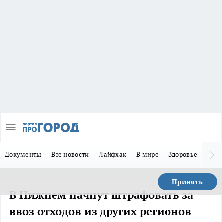
Документы
Все новости
Лайфхак
В мире
Здоровье
Зака
Принять
В Нижнем начнут штрафовать за
ввоз отходов из других регионов