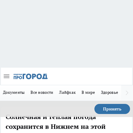
Документы
Все новости
Лайфхак
В мире
Здоровье
Зака
Принять
Солнечная и теплая погода
сохранится в Нижнем на этой