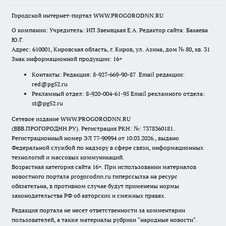
Городской интернет-портал WWW.PROGORODNN.RU
О компании: Учредитель: ИП Звеняцкая Е.А. Редактор сайта: Бакаева
Ю.Г.
Адрес: 610001, Кировская область, г. Киров, ул. Азина, дом № 80, кв. 31
Знак информационной продукции: 16+
Контакты: Редакция: 8-927-669-90-87 Email редакции:
red@pg52.ru
Рекламный отдел: 8-920-004-61-95 Email рекламного отдела:
st@pg52.ru
Сетевое издание WWW.PROGORODNN.RU
(ВВВ.ПРОГОРОДНН.РУ). Регистрация РКН: №: 7378360181.
Регистрационный номер ЭЛ 77-90994 от 10.03.2026., выдано
Федеральной службой по надзору в сфере связи, информационных
технологий и массовых коммуникаций.
Возрастная категория сайта 16+. При использовании материалов
новостного портала progorodnn.ru гиперссылка на ресурс
обязательна
,
в противном случае будут применены нормы
законодательства РФ об авторских и смежных правах.
Редакция портала не несет ответственности за комментарии
пользователей, а также материалы рубрики "народные новости".