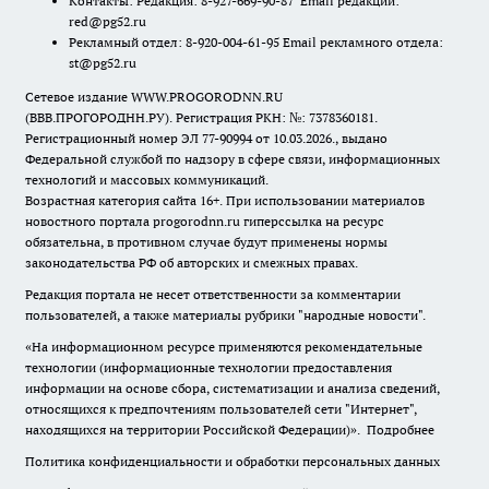
Контакты: Редакция: 8-927-669-90-87 Email редакции:
red@pg52.ru
Рекламный отдел: 8-920-004-61-95 Email рекламного отдела:
st@pg52.ru
Сетевое издание WWW.PROGORODNN.RU
(ВВВ.ПРОГОРОДНН.РУ). Регистрация РКН: №: 7378360181.
Регистрационный номер ЭЛ 77-90994 от 10.03.2026., выдано
Федеральной службой по надзору в сфере связи, информационных
технологий и массовых коммуникаций.
Возрастная категория сайта 16+. При использовании материалов
новостного портала progorodnn.ru гиперссылка на ресурс
обязательна
,
в противном случае будут применены нормы
законодательства РФ об авторских и смежных правах.
Редакция портала не несет ответственности за комментарии
пользователей, а также материалы рубрики "народные новости".
«На информационном ресурсе применяются рекомендательные
технологии (информационные технологии предоставления
информации на основе сбора, систематизации и анализа сведений,
относящихся к предпочтениям пользователей сети "Интернет",
находящихся на территории Российской Федерации)».
Подробнее
Политика конфиденциальности и обработки персональных данных