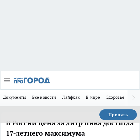
Документы
Все новости
Лайфхак
В мире
Здоровье
Зака
Принять
В России цена за литр пива достигла
17-летнего максимума