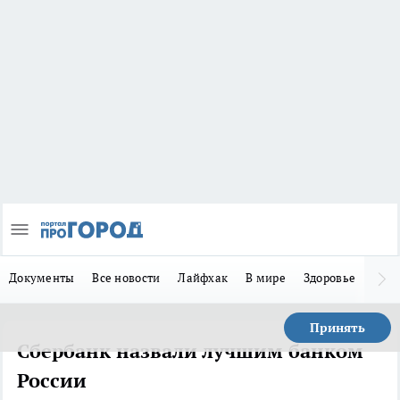
Документы
Все новости
Лайфхак
В мире
Здоровье
Зака
Принять
Сбербанк назвали лучшим банком
России