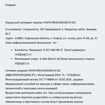
Главная
Городской интернет-портал WWW.PROGORODNN.RU
О компании: Учредитель: ИП Звеняцкая Е.А. Редактор сайта: Бакаева
Ю.Г.
Адрес: 610001, Кировская область, г. Киров, ул. Азина, дом № 80, кв. 31
Знак информационной продукции: 16+
Контакты: Редакция: 8-927-669-90-87 Email редакции:
red@pg52.ru
Рекламный отдел: 8-920-004-61-95 Email рекламного отдела:
st@pg52.ru
Сетевое издание WWW.PROGORODNN.RU
(ВВВ.ПРОГОРОДНН.РУ). Регистрация РКН: №: 7378360181.
Регистрационный номер ЭЛ 77-90994 от 10.03.2026., выдано
Федеральной службой по надзору в сфере связи, информационных
технологий и массовых коммуникаций.
Возрастная категория сайта 16+. При использовании материалов
новостного портала progorodnn.ru гиперссылка на ресурс
обязательна
,
в противном случае будут применены нормы