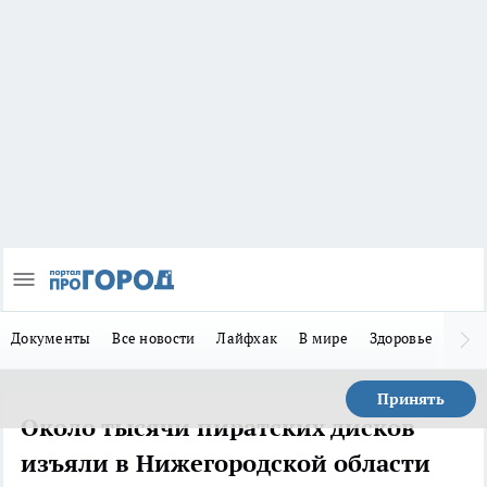
Документы
Все новости
Лайфхак
В мире
Здоровье
Зака
Принять
Около тысячи пиратских дисков
изъяли в Нижегородской области