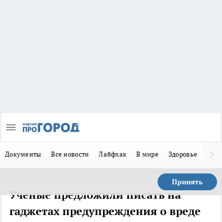
Документы
Все новости
Лайфхак
В мире
Здоровье
Зака
Принять
Ученые предложили писать на
гаджетах предупреждения о вреде