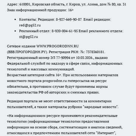
Адрес: 610001, Кировская область, г. Киров, ул. Азина, дом № 80, кв. 31
Знак информационной продукции: 16+
Контакты: Редакция: 8-927-669-90-87 Email редакции:
red@pg52.ru
Рекламный отдел: 8-920-004-61-95 Email рекламного отдела:
st@pg52.ru
Сетевое издание WWW.PROGORODNN.RU
(ВВВ.ПРОГОРОДНН.РУ). Регистрация РКН: №: 7378360181.
Регистрационный номер ЭЛ 77-90994 от 10.03.2026., выдано
Федеральной службой по надзору в сфере связи, информационных
технологий и массовых коммуникаций.
Возрастная категория сайта 16+. При использовании материалов
новостного портала progorodnn.ru гиперссылка на ресурс
обязательна
,
в противном случае будут применены нормы
законодательства РФ об авторских и смежных правах.
Редакция портала не несет ответственности за комментарии
пользователей, а также материалы рубрики "народные новости".
«На информационном ресурсе применяются рекомендательные
технологии (информационные технологии предоставления
информации на основе сбора, систематизации и анализа сведений,
относящихся к предпочтениям пользователей сети "Интернет",