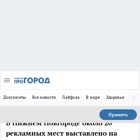
Документы
Все новости
Лайфхак
В мире
Здоровье
Зака
Принять
В Нижнем Новгороде около 20
рекламных мест выставлено на