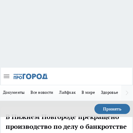
Документы
Все новости
Лайфхак
В мире
Здоровье
Зака
Принять
В Нижнем Новгороде прекращено
производство по делу о банкротстве