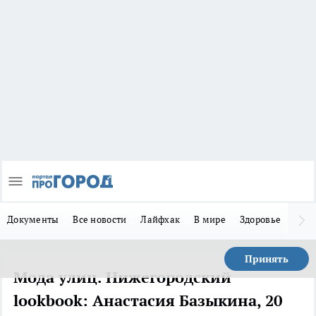
Документы
Все новости
Лайфхак
В мире
Здоровье
Зака
Принять
Мода улиц. Нижегородский
lookbook: Анастасия Базыкина, 20