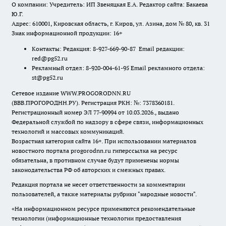
О компании: Учредитель: ИП Звеняцкая Е.А. Редактор сайта: Бакаева
Ю.Г.
Адрес: 610001, Кировская область, г. Киров, ул. Азина, дом № 80, кв. 31
Знак информационной продукции: 16+
Контакты: Редакция: 8-927-669-90-87 Email редакции:
red@pg52.ru
Рекламный отдел: 8-920-004-61-95 Email рекламного отдела:
st@pg52.ru
Сетевое издание WWW.PROGORODNN.RU
(ВВВ.ПРОГОРОДНН.РУ). Регистрация РКН: №: 7378360181.
Регистрационный номер ЭЛ 77-90994 от 10.03.2026., выдано
Федеральной службой по надзору в сфере связи, информационных
технологий и массовых коммуникаций.
Возрастная категория сайта 16+. При использовании материалов
новостного портала progorodnn.ru гиперссылка на ресурс
обязательна
,
в противном случае будут применены нормы
законодательства РФ об авторских и смежных правах.
Редакция портала не несет ответственности за комментарии
пользователей, а также материалы рубрики "народные новости".
«На информационном ресурсе применяются рекомендательные
технологии (информационные технологии предоставления