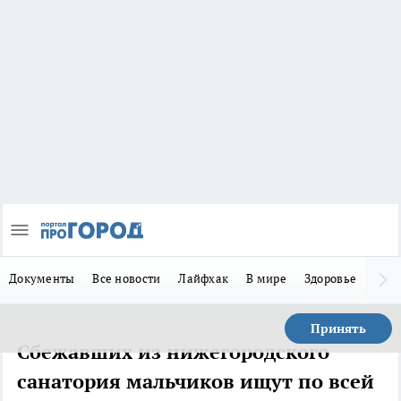
Документы
Все новости
Лайфхак
В мире
Здоровье
Зака
Принять
Сбежавших из нижегородского
санатория мальчиков ищут по всей