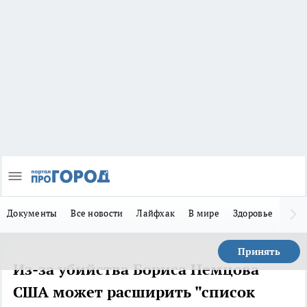
Документы
Все новости
Лайфхак
В мире
Здоровье
Зака
Принять
Из-за убийства Бориса Немцова
США может расширить "список