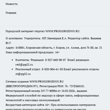
Новости
Главная
Городской интернет-портал WWW.PROGORODNN.RU
О компании: Учредитель: ИП Звеняцкая Е.А. Редактор сайта: Бакаева
Ю.Г.
Адрес: 610001, Кировская область, г. Киров, ул. Азина, дом № 80, кв. 31
Знак информационной продукции: 16+
Контакты: Редакция: 8-927-669-90-87 Email редакции:
red@pg52.ru
Рекламный отдел: 8-920-004-61-95 Email рекламного отдела:
st@pg52.ru
Сетевое издание WWW.PROGORODNN.RU
(ВВВ.ПРОГОРОДНН.РУ). Регистрация РКН: №: 7378360181.
Регистрационный номер ЭЛ 77-90994 от 10.03.2026., выдано
Федеральной службой по надзору в сфере связи, информационных
технологий и массовых коммуникаций.
Возрастная категория сайта 16+. При использовании материалов
новостного портала progorodnn.ru гиперссылка на ресурс